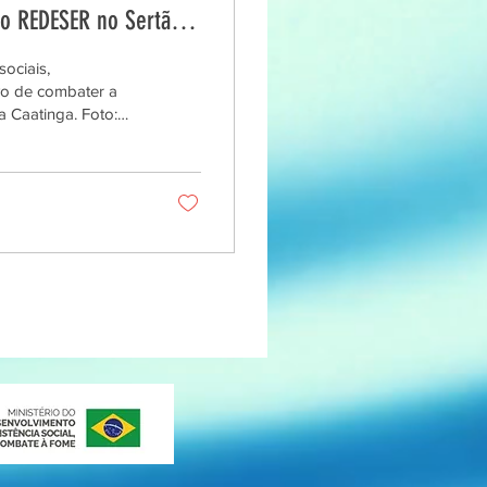
eto REDESER no Sertão
ociais,
 Caatinga. Foto:
EDESER vem
oram implmentados
para o Cultivo em
vas Agroecológicas