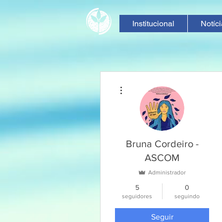
Institucional
Notíc
Mais ações
Bruna Cordeiro -
ASCOM
Administrador
5
0
seguidores
seguindo
Seguir