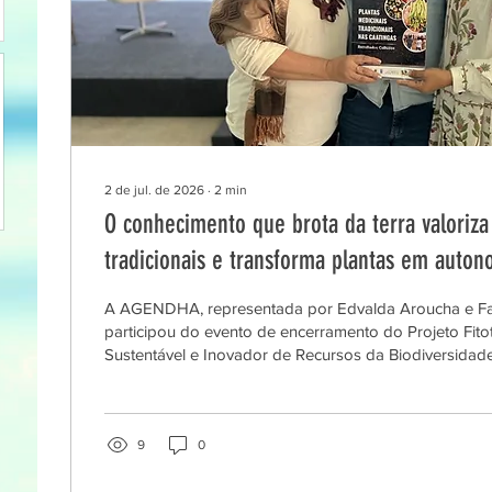
2 de jul. de 2026
∙
2
min
O conhecimento que brota da terra valoriza
tradicionais e transforma plantas em auton
A AGENDHA, representada por Edvalda Aroucha e Fa
participou do evento de encerramento do Projeto Fito
Sustentável e Inovador de Recursos da Biodiversida
celebração dos resultados alcançados, dos aprendiz
longo de mais de seis anos de atuação e, sobretudo,
para os territórios e suas comunidades. Iniciado em 20
como missão promover o uso sustentável, acessível e
9
0
medicinais...