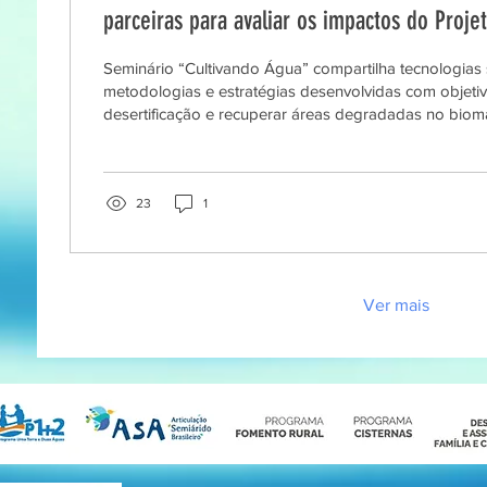
parceiras para avaliar os impactos do Proj
de Alagoas
Seminário “Cultivando Água” compartilha tecnologias s
metodologias e estratégias desenvolvidas com objetivo de combater a
desertificação e recuperar áreas degradadas no bioma
Bruna Cordeiro - ACERVO AGENDHA Desde 2024, o R
transformando a paisagem do Sertão de Alagoas. F
52 Barrocais (Barramentos com Rochas Ombreiradas 
Aluviões da Sociobiodiversidade), 30 RAMPAS (Reser
23
1
de Mandacarus, Palmas e Outras...
Ver mais