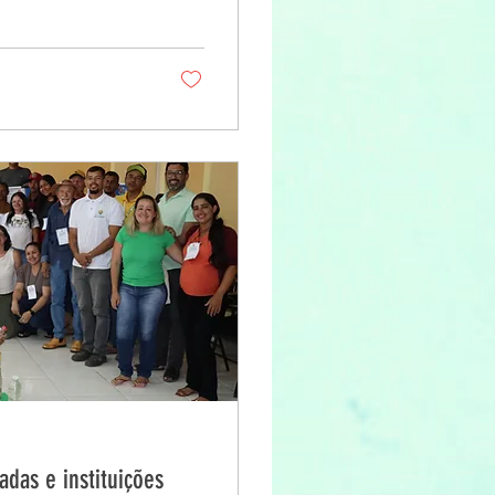
 , o Seminário
s de Resiliência
 da Universidade do
iativa tem o apoio
adas e instituições