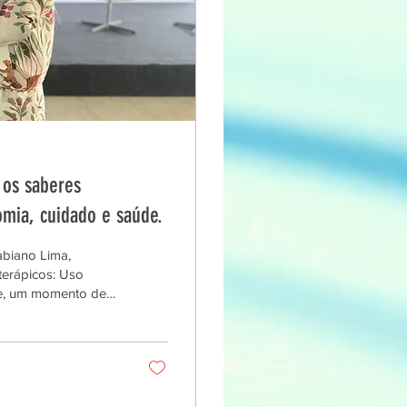
 os saberes
omia, cuidado e saúde.
biano Lima,
terápicos: Uso
de, um momento de
ados construídos ao
 do legado deixado
18, o projeto teve
 inovador de plantas