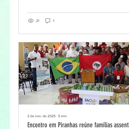
realizará, entre os dias 18 e 20 de novembro de 2025
“ATER e Tecnologias Socioambientais como Estratégia
Climática no Território Itaparica/BA” , no Campus VIII
Estado da Bahia (UNEB), em Paulo Afonso (BA). A inic
21
1
da...
2 de nov. de 2025
∙
5
min
Encontro em Piranhas reúne famílias assent