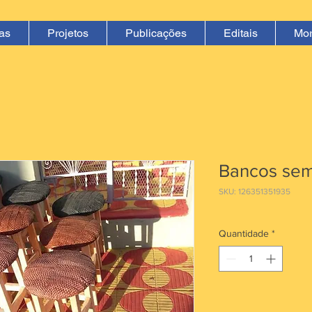
ias
Projetos
Publicações
Editais
Mo
Bancos sem
SKU: 126351351935
Quantidade
*