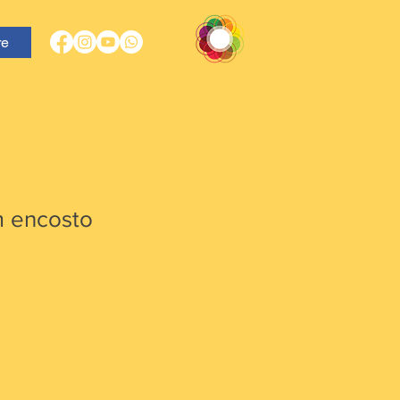
re
 encosto