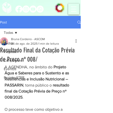
Post
Todas
Bruna Cordeiro - ASCOM
Todas
26 de ago. de 2025
1 min de leitura
Resultado Final da Cotação Prévia
Projetos
de Preço nº 008/
Campanhas
A AGENDHA, no âmbito do 
Projeto 
Eventos
Água e Saberes para o Sustento e as 
Projeto ATER
Resiliências e Inclusão Nutricional – 
PASSARIN
, torna público o 
resultado 
final da Cotação Prévia de Preço nº 
008/2025
.
O processo teve como objetivo a 