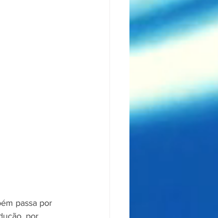
bém passa por 
dução, por 