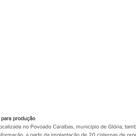
 para produção
localizada no Povoado Caraíbas, município de Glória, tam
formação, a partir da implantação de 20 cisternas de pro