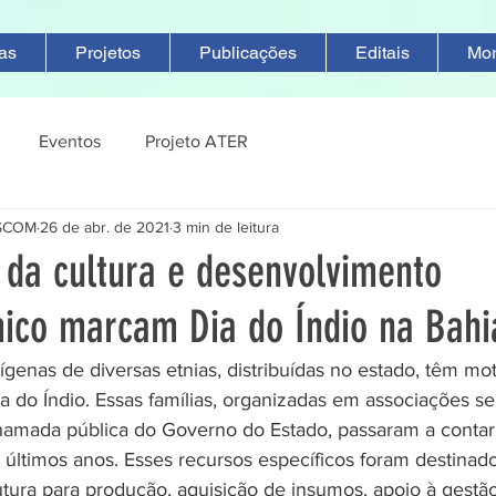
ias
Projetos
Publicações
Editais
Mo
Eventos
Projeto ATER
ASCOM
26 de abr. de 2021
3 min de leitura
 da cultura e desenvolvimento
ico marcam Dia do Índio na Bahi
dígenas de diversas etnias, distribuídas no estado, têm mot
 do Índio. Essas famílias, organizadas em associações se
 chamada pública do Governo do Estado, passaram a conta
 últimos anos. Esses recursos específicos foram destinad
utura para produção, aquisição de insumos, apoio à gestã