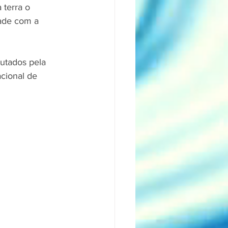
 terra o 
ade com a 
utados pela 
cional de 