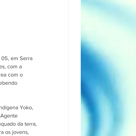
 05, em Serra 
es, com a 
área com o 
cebendo 
indígena Yoko, 
 Agente 
quado da terra, 
ra os jovens, 