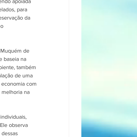
endo apoiada 
lados, para 
reservação da 
 o 
io Muquém de 
e baseia na 
biente, também 
talação de uma 
 a economia com 
 melhoria na 
ndividuais, 
 Ele observa 
 dessas 