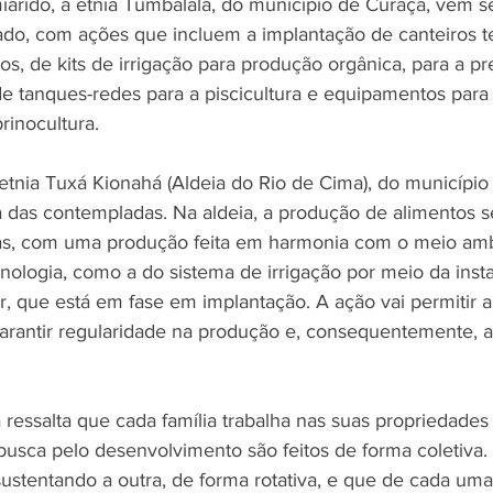
árido, a etnia Tumbalalá, do município de Curaçá, vem s
do, com ações que incluem a implantação de canteiros te
os, de kits de irrigação para produção orgânica, para a p
de tanques-redes para a piscicultura e equipamentos para
rinocultura.
 etnia Tuxá Kionahá (Aldeia do Rio de Cima), do municíp
 das contempladas. Na aldeia, a produção de alimentos s
uras, com uma produção feita em harmonia com o meio am
cnologia, como a do sistema de irrigação por meio da ins
ar, que está em fase em implantação. A ação vai permitir
 garantir regularidade na produção e, consequentemente, a
essalta que cada família trabalha nas suas propriedades i
busca pelo desenvolvimento são feitos de forma coletiva.
sustentando a outra, de forma rotativa, e que de cada uma