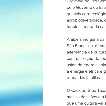
Por meio do Pró-Semi
pelo Governo do Esta
quintais agroecológic
agrobiodiversidade, 
fortalecimento da cap
A aldeia indígena da
São Francisco, é uma
alternância de cult
com utilização de te
usina de energia sol
a energia elétrica e
renda das famílias.
O Cacique Giba Tuxá r
mas as decisões e a 
que uma cultura vai 