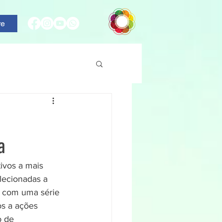
re
a
ivos a mais 
lecionadas a 
r com uma série 
os a ações 
o de 