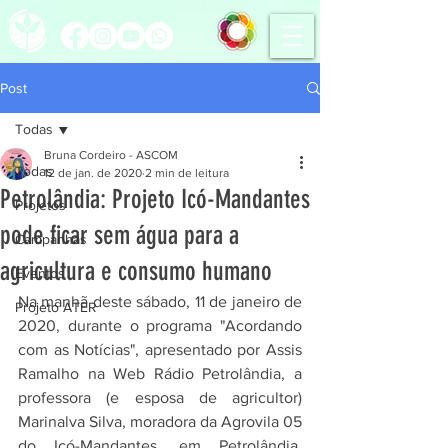
Post
Todas
Bruna Cordeiro - ASCOM
Todas
12 de jan. de 2020
2 min de leitura
Petrolândia: Projeto Icó-Mandantes
Projetos
pode ficar sem água para a
Campanhas
agricultura e consumo humano
Eventos
Na manhã deste sábado, 11 de janeiro de 
Projeto ATER
2020, durante o programa "Acordando 
com as Notícias", apresentado por Assis 
Ramalho na Web Rádio Petrolândia, a 
professora (e esposa de agricultor) 
Marinalva Silva, moradora da Agrovila 05 
do Icó-Mandantes, em Petrolândia, 