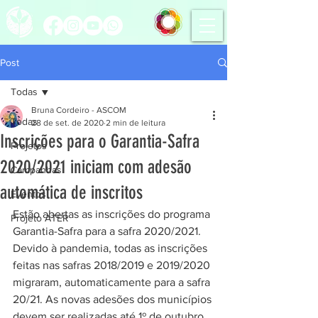
Post
Todas
Bruna Cordeiro - ASCOM
Todas
28 de set. de 2020
2 min de leitura
Inscrições para o Garantia-Safra
Projetos
2020/2021 iniciam com adesão
Campanhas
automática de inscritos
Eventos
Estão abertas as inscrições do programa 
Projeto ATER
Garantia-Safra para a safra 2020/2021. 
Devido à pandemia, todas as inscrições 
feitas nas safras 2018/2019 e 2019/2020 
migraram, automaticamente para a safra 
20/21. As novas adesões dos municípios 
devem ser realizadas até 1º de outubro 