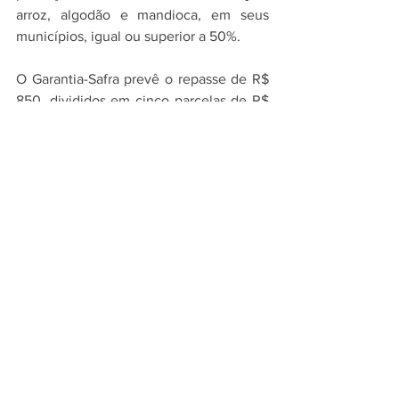
arroz, algodão e mandioca, em seus 
municípios, igual ou superior a 50%. 
O Garantia-Safra prevê o repasse de R$ 
850, divididos em cinco parcelas de R$ 
170,00. Na Bahia, o Estado assumiu o 
pagamento de 50% do valor devido aos 
agricultores e às prefeituras municipais. 
O Garantia-Safra é uma ação do 
Programa Nacional de Fortalecimento da 
Agricultura Familiar (Pronaf), 
coordenado nacionalmente pelo Comitê 
Gestor do Garantia-Safra, do Ministério 
de Agricultura, Pecuária e 
Abastecimento (MAPA).  
Publicada Originalmente por: 