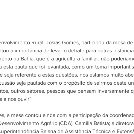
nvolvimento Rural, Josias Gomes, participou da mesa de 
altou a importância de levar o debate para outras instânci
nto na Bahia, que é a agricultura familiar, não poderíam
a esta pauta que foi levantada, como um tema importantí
e seja referente a estas questões, nós estamos muito aber
ussão seja pautada com o propósito de sairmos deste un
ntos, outros setores, pessoas que pensam inversamente q
 a nos ouvir”. 
s, a mesa contou ainda com a participação da coordenad
senvolvimento Agrário (CDA), Camilla Batista; a diretora
Superintendência Baiana de Assistência Técnica e Extensã