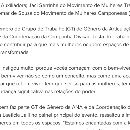
a Auxiliadora; Jaci Serrinha do Movimento de Mulheres Tr
iomar de Sousa do Movimento de Mulheres Camponesas 
embro do Grupo de Trabalho (GT) de Gênero da Articulaç
e da Coordenação da Campanha Divisão Justa do Trabalh
ciso contribuir para que mais mulheres ocupem espaços de
transformada: 
instigou muito, porque vocês começam com o bem-viver
o bem-viver não só como um conceito, mas como uma ação
ar que o bem-viver tem que ser só para as mulheres, te
mudança significativa nas relações de poder”.  
bém faz parte GT de Gênero da ANA e da Coordenação 
Laeticia Jalil no painel principal do evento, ressaltou a i
heres em todos os espaços: “Estamos encantadas com a id