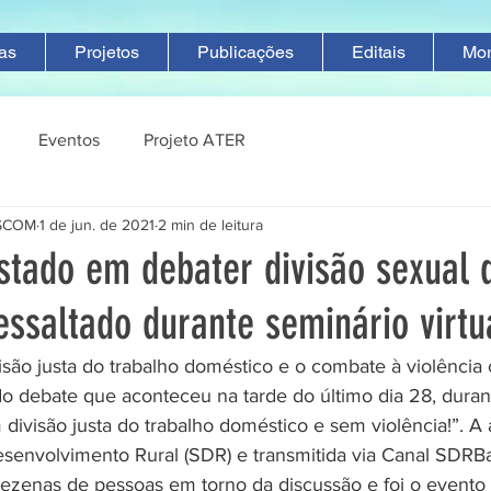
ias
Projetos
Publicações
Editais
Mo
Eventos
Projeto ATER
ASCOM
1 de jun. de 2021
2 min de leitura
stado em debater divisão sexual 
essaltado durante seminário virtu
são justa do trabalho doméstico e o combate à violência 
o debate que aconteceu na tarde do último dia 28, duran
divisão justa do trabalho doméstico e sem violência!”. A 
esenvolvimento Rural (SDR) e transmitida via Canal SDRBa
ezenas de pessoas em torno da discussão e foi o evento