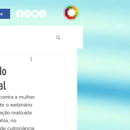
re
do
al
contra a mulher 
te o webinário 
ação realizada 
hia, no 
 de culminância 