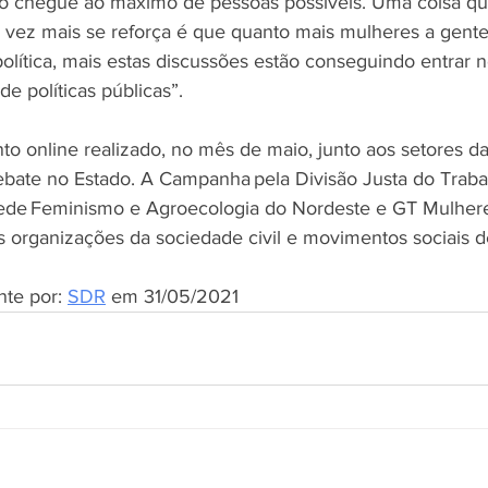
ão chegue ao máximo de pessoas possíveis. Uma coisa qu
a vez mais se reforça é que quanto mais mulheres a gent
olítica, mais estas discussões estão conseguindo entrar 
e políticas públicas”. 
nto online realizado, no mês de maio, junto aos setores 
ebate no Estado. A Campanha pela Divisão Justa do Trab
 Rede Feminismo e Agroecologia do Nordeste e GT Mulhe
s organizações da sociedade civil e movimentos sociais d
te por: 
SDR
 em 31/05/2021