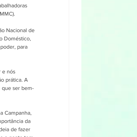
abalhadoras 
(MMC). 
ão Nacional de 
o Doméstico, 
 poder, para 
 e nós 
 prática. A 
m que ser bem-
da Campanha, 
mportância da 
eia de fazer 