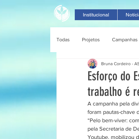
Institucional
Notíc
Todas
Projetos
Campanhas
Bruna Cordeiro - 
Esforço do E
trabalho é r
A campanha pela divi
foram pautas-chave d
“Pelo bem-viver: com 
pela Secretaria de D
Youtube, mobilizou d