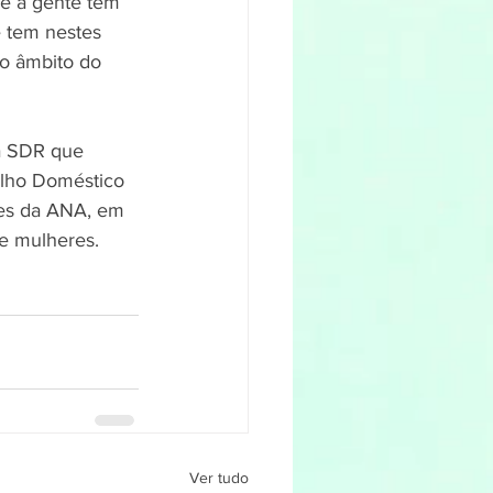
e a gente tem 
e tem nestes 
no âmbito do 
da SDR que 
alho Doméstico 
res da ANA, em 
e mulheres.  
Ver tudo