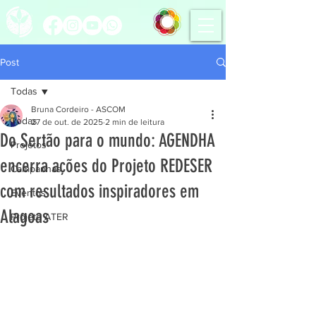
Post
Todas
Bruna Cordeiro - ASCOM
Todas
27 de out. de 2025
2 min de leitura
Do Sertão para o mundo: AGENDHA
Projetos
encerra ações do Projeto REDESER
Campanhas
com resultados inspiradores em
Eventos
Alagoas
Projeto ATER