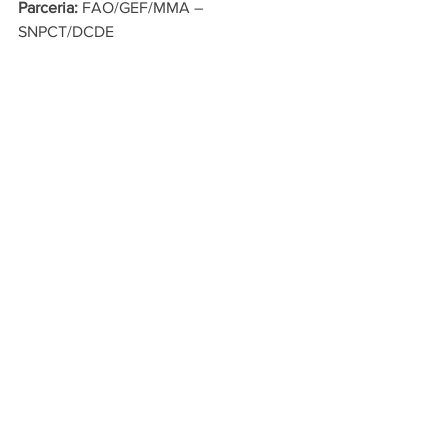
Parceria:
 FAO/GEF/MMA – 
SNPCT/DCDE
_______________________________
_______________________________
____
Mais informações e 
inscrições
agendha.ascom@gmail.com
(75) 99131-9110 (Bruna Cordeiro – 
Assessora de Comunicação)
Ver tudo
Posts recentes