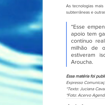
As tecnologias mais 
subterrâneas e outr
“Esse empenho
apoio tem gar
contínuo rea
milhão de o
estiveram is
Aroucha.
Essa matéria foi pub
Expresso Comunicaçã
*Texto: Juciana Cava
*Foto: Acervo Agend