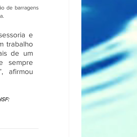
ão de barragens 
a.
essoria e 
 trabalho 
ais de um 
e sempre 
, afirmou 
HSF: 