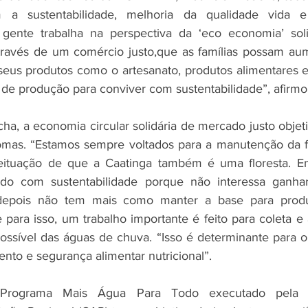
 a sustentabilidade, melhoria da qualidade vida e 
gente trabalha na perspectiva da ‘eco economia’ solidá
ravés de um comércio justo,que as famílias possam aume
us produtos como o artesanato, produtos alimentares e 
de produção para conviver com sustentabilidade”, afirmo
a, a economia circular solidária de mercado justo objetiv
omas. “Estamos sempre voltados para a manutenção da fl
ituação de que a Caatinga também é uma floresta. E
udo com sustentabilidade porque não interessa ganh
depois não tem mais como manter a base para produç
para isso, um trabalho importante é feito para coleta 
ssível das águas de chuva. “Isso é determinante para o 
nto e segurança alimentar nutricional”.
 Programa Mais Água Para Todo executado pela 