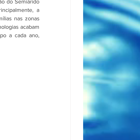
ão do Semiárido 
ncipalmente, a 
lias nas zonas 
nologias acabam 
po a cada ano, 