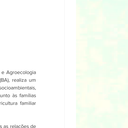
e Agroecologia 
A), realiza um 
ioambientais, 
nto às famílias 
ultura familiar 
as relações de 