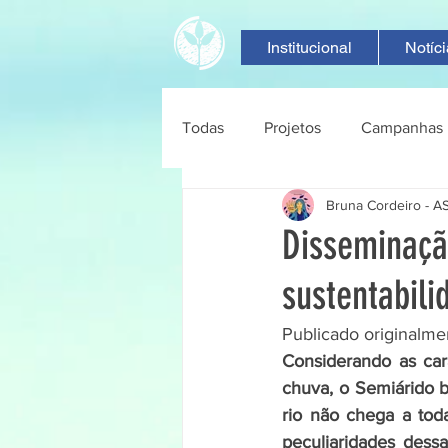
Institucional
Notíc
Todas
Projetos
Campanhas
Bruna Cordeiro - 
Disseminaçã
sustentabili
Publicado originalme
Considerando as cara
chuva, o Semiárido b
rio não chega a toda
peculiaridades dessa