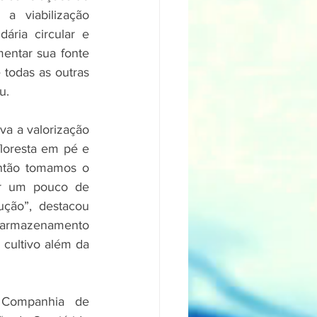
a viabilização 
ria circular e 
ntar sua fonte 
todas as outras 
u.
a a valorização 
oresta em pé e 
ntão tomamos o 
ar um pouco de 
ão”, destacou 
e armazenamento 
cultivo além da 
Companhia de 