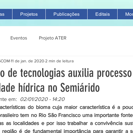
ias
Projetos
Publicações
Editais
Mo
Eventos
Projeto ATER
ASCOM
11 de jan. de 2020
2 min de leitura
o de tecnologias auxilia processo
dade hídrica no Semiárido
nte em:  
02/01/2020 - 14:20
cterísticas do bioma cuja maior característica é a pouc
rasileiro tem no Rio São Francisco uma importante fonte
s as localidades e por isso trabalhar a convivência sus
 região é de fundamental importância para garantir a s