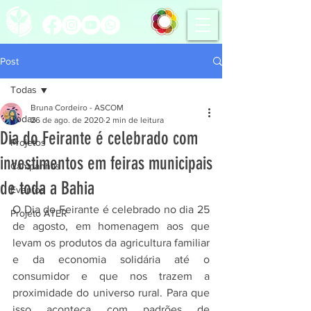
Post
Todas
Bruna Cordeiro - ASCOM
Todas
26 de ago. de 2020
2 min de leitura
Dia do Feirante é celebrado com
Projetos
investimentos em feiras municipais
Campanhas
de toda a Bahia
Eventos
O Dia do Feirante é celebrado no dia 25 
Projeto ATER
de agosto, em homenagem aos que 
levam os produtos da agricultura familiar 
e da economia solidária até o 
consumidor e que nos trazem a 
proximidade do universo rural. Para que 
isso aconteça com padrões de 