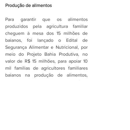
Produção de alimentos
Para garantir que os alimentos 
produzidos pela agricultura familiar 
cheguem à mesa dos 15 milhões de 
baianos, foi lançado o Edital de 
Segurança Alimentar e Nutricional, por 
meio do Projeto Bahia Produtiva, no 
valor de R$ 15 milhões, para apoiar 10 
mil famílias de agricultores familiares 
baianos na produção de alimentos, 
como hortaliças, frutas, raízes, 
tubérculos e plantas alimentícias não 
convencionais (PANC).
Foram 325 projetos selecionados de 
organizações produtivas, que receberão 
investimento de até R$ 50 mil ainda 
neste ano de 2020.