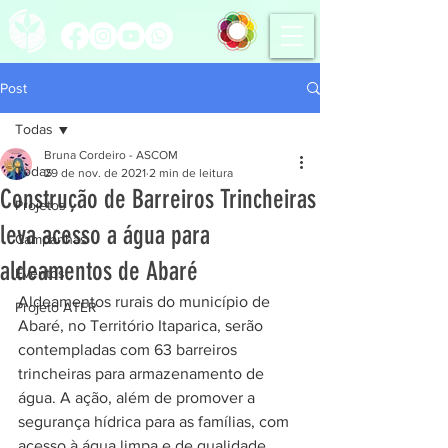
Post
Todas
Bruna Cordeiro - ASCOM
Todas
29 de nov. de 2021
2 min de leitura
Construção de Barreiros Trincheiras
Projetos
leva acesso a água para
Campanhas
aldeamentos de Abaré
Eventos
Aldeamentos rurais do município de 
Projeto ATER
Abaré, no Território Itaparica, serão 
contempladas com 63 barreiros 
trincheiras para armazenamento de 
água. A ação, além de promover a 
segurança hídrica para as famílias, com 
acesso à água limpa e de qualidade, 