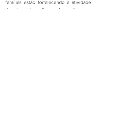
famílias estão fortalecendo a atividade 
da ovincaprinocultura na base alimentar, 
na segurança hídrica e tecnologias para 
a conservação de alimentos da 
Caatinga.
Publicado originalmente por: 
SDR 
em: 
16/11/2021
Ver tudo
Posts recentes