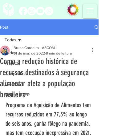
Post
Todas
Bruna Cordeiro - ASCOM
Todas
31 de mar. de 2022
9 min de leitura
Como a redução histórica de
Projetos
recursos destinados à segurança
Campanhas
alimentar afeta a população
Eventos
brasileira
Projeto ATER
Programa de Aquisição de Alimentos tem 
recursos reduzidos em 77,3% ao longo 
de seis anos, ganha fôlego na pandemia, 
mas tem execução inexpressiva em 2021. 