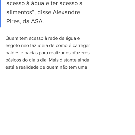
acesso à água e ter acesso a 
alimentos”, disse Alexandre 
Pires, da ASA. 
Quem tem acesso à rede de água e 
esgoto não faz ideia de como é carregar 
baldes e bacias para realizar os afazeres 
básicos do dia a dia. Mais distante ainda 
está a realidade de quem não tem uma 
fonte de água no quintal de casa para 
fazer esse manuseio e depende da 
solidariedade de vizinhos para 
alimentar os próprios filhos. 
Tímida com a nossa presença, Aricélia 
conta em poucas palavras como é a 
rotina de quem ainda não tem a 
tecnologia. Quando o marido consegue 