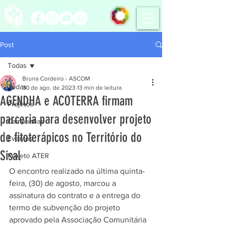
Post
Todas
Bruna Cordeiro - ASCOM
Todas
30 de ago. de 2023
13 min de leitura
AGENDHA e ACOTERRA firmam
Projetos
parceria para desenvolver projeto
Campanhas
de fitoterápicos no Território do
Eventos
Sisal
Projeto ATER
O encontro realizado na última quinta-
feira, (30) de agosto, marcou a 
assinatura do contrato e a entrega do 
termo de subvenção do projeto 
aprovado pela Associação Comunitária 