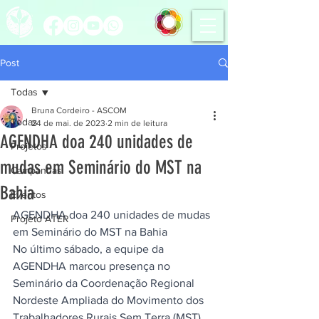
Post
Todas
Bruna Cordeiro - ASCOM
Todas
24 de mai. de 2023
2 min de leitura
AGENDHA doa 240 unidades de
Projetos
mudas em Seminário do MST na
Campanhas
Bahia
Eventos
AGENDHA doa 240 unidades de mudas 
Projeto ATER
em Seminário do MST na Bahia
No último sábado, a equipe da 
AGENDHA marcou presença no 
Seminário da Coordenação Regional 
Nordeste Ampliada do Movimento dos 
Trabalhadores Rurais Sem Terra (MST), 