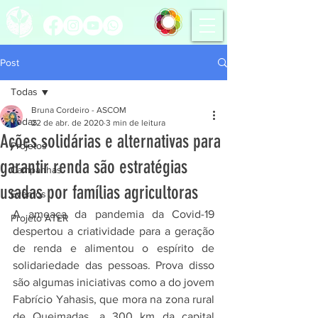
Post
Todas
Bruna Cordeiro - ASCOM
Todas
22 de abr. de 2020
3 min de leitura
Ações solidárias e alternativas para
Projetos
garantir renda são estratégias
Campanhas
usadas por famílias agricultoras
Eventos
A ameaça da pandemia da Covid-19 
Projeto ATER
despertou a criatividade para a geração 
de renda e alimentou o espírito de 
solidariedade das pessoas. Prova disso 
são algumas iniciativas como a do jovem 
Fabrício Yahasis, que mora na zona rural 
de Queimadas, a 300 km da capital 