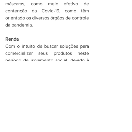
máscaras, como meio efetivo de 
contenção da Covid-19, como têm 
orientado os diversos órgãos de controle 
da pandemia.
Renda
Com o intuito de buscar soluções para 
comercializar seus produtos neste 
período de isolamento social, devido à 
ameaça da pandemia mundial da 
Covid19, um grupo de agricultores e 
agricultoras do assentamento de 
reforma agrária Serra Verde, no 
município de Senhor do Bonfim, 
Território de Identidade Piemonte Norte 
do Itapicuru, iniciou um 
delivery
  para 
garantir as vendas das hortaliças, 
verduras e frutas.