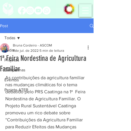
Post
Todas
Bruna Cordeiro - ASCOM
Todas
1 de jul. de 2022
5 min de leitura
1ª Feira Nordestina de Agricultura
Projetos
Familiar
Campanhas
As contribuições da agricultura familiar 
Eventos
nas mudanças climáticas foi o tema 
Projeto ATER
debatido pelo PRS Caatinga na 1ª  Feira 
Nordestina de Agricultura Familiar. 
O 
Projeto Rural Sustentável Caatinga 
promoveu um rico debate sobre 
“Contribuições da Agricultura Familiar 
para Reduzir Efeitos das Mudanças 