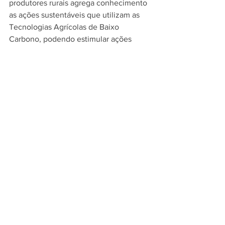
produtores rurais agrega conhecimento 
as ações sustentáveis que utilizam as 
Tecnologias Agrícolas de Baixo 
Carbono, podendo estimular ações 
conjuntas que proporcionem uma 
melhor convivência com o semiárido”.
Francisco Guedes (camisa cinza), assessor 
do Governo Estadual do Piauí, prestigia o 
evento – Foto João Vital